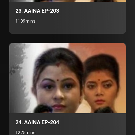
23. AAINA EP-203
1189mins
24. AAINA EP-204
1225mins