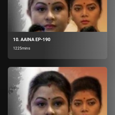
10. AAINA EP-190
1225mins