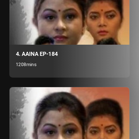
4. AAINA EP-184
1208mins