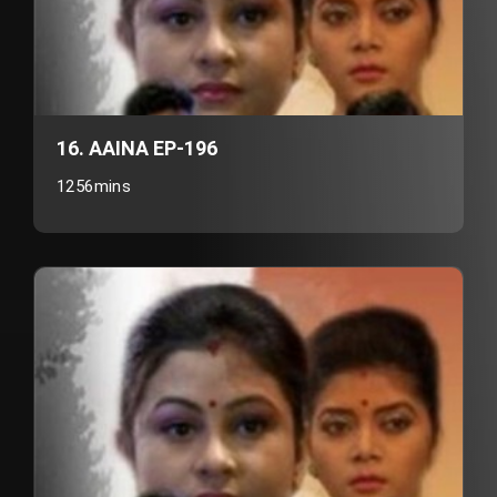
16. AAINA EP-196
1256mins