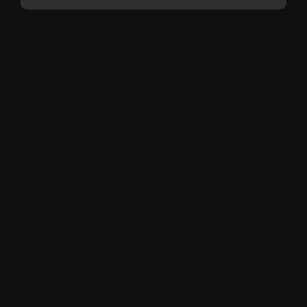
Customer also watched