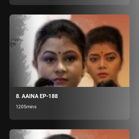
8. AAINA EP-188
1205mins