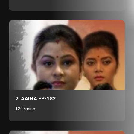
2. AAINA EP-182
1207mins