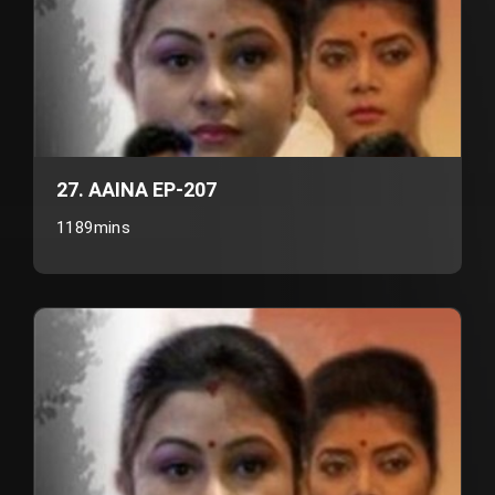
27. AAINA EP-207
1189mins