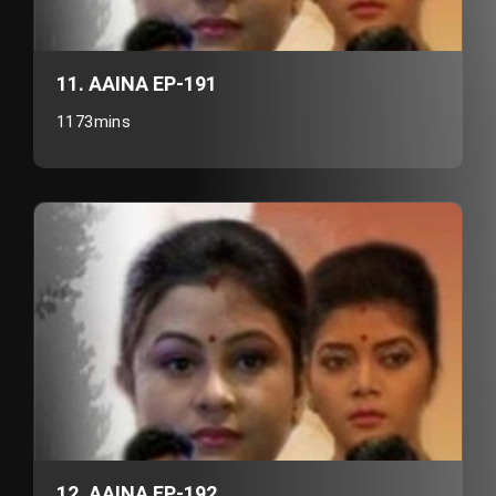
11. AAINA EP-191
1173mins
12. AAINA EP-192