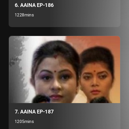
6. AAINA EP-186
1228mins
7. AAINA EP-187
1205mins